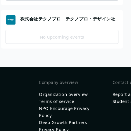
株式会社テクノプロ テクノプロ・デザイン社
No upcoming events
Company overview
Contact 
Organization overview
Report 
Terms of service
Student 
NPO Encourage Privacy
Policy
Deep Growth Partners
Privacy Policy