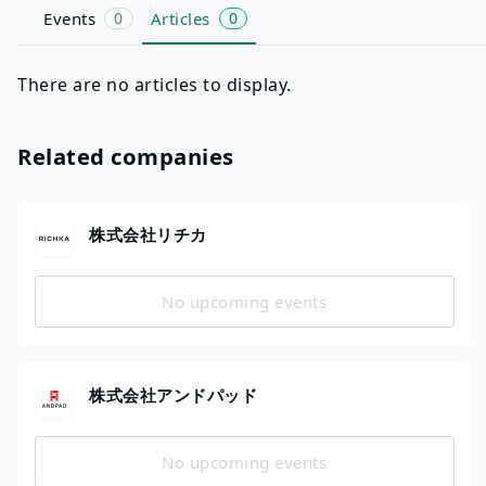
Events
0
Articles
0
There are no articles to display.
Related companies
株式会社リチカ
No upcoming events
株式会社アンドパッド
No upcoming events