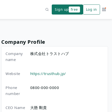
Sign up
free
Log in
Servi
Search
Company Profile
Company
株式会社トラストハブ
name
Website
https://trusthub.jp/
Phone
0800-000-0000
number
CEO Name
大懸 剛貴