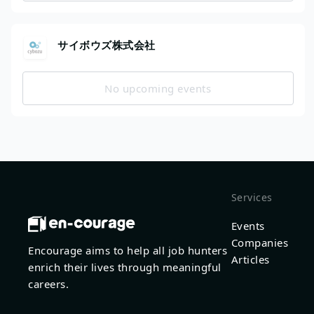
サイボウズ株式会社
No upcoming events
Services
Events
Companies
Encourage aims to help all job hunters
Articles
enrich their lives through meaningful
careers.