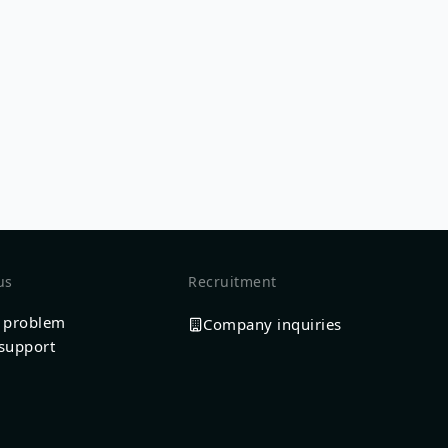
us
Recruitment
a problem
Company inquiries
support