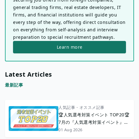
general trading firms, real estate developers, IT
firms, and financial institutions will guide you
every step of the way, offering direct consultation
on everything from self-analysis and interview
preparation to special recruitment pathways.
Learn more
Latest Articles
最新記事
人気記事・オススメ記事
🏆人気選考対策イベント TOP20🏆
7月の『人気選考対策イベント』を
ランキングでご紹介！
01 Aug 2026