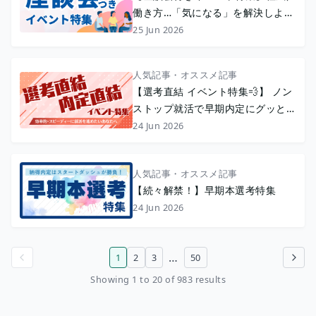
働き方…「気になる」を解決しよう
💡
25 Jun 2026
人気記事・オススメ記事
【選考直結 イベント特集💨】 ノン
ストップ就活で早期内定にグッと近
づく！🔥
24 Jun 2026
人気記事・オススメ記事
【続々解禁！】早期本選考特集
24 Jun 2026
…
1
2
3
50
Previous page
Next page
Showing 1 to 20 of 983 results