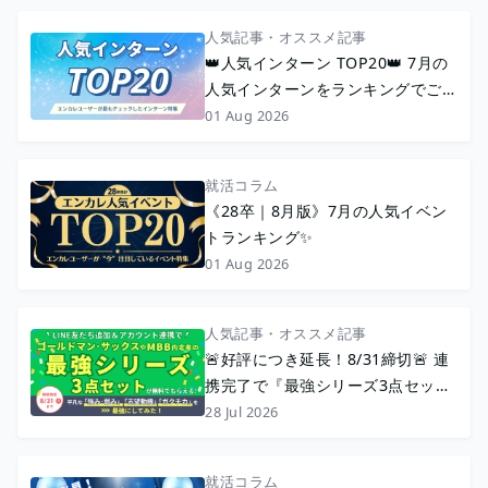
人気記事・オススメ記事
👑人気インターン TOP20👑 7月の
人気インターンをランキングでご紹
介！
01 Aug 2026
就活コラム
《28卒｜8月版》7月の人気イベン
トランキング✨
01 Aug 2026
人気記事・オススメ記事
🚨好評につき延長！8/31締切🚨 連
携完了で『最強シリーズ3点セッ
ト』配布中🎊【たった10秒】エン
28 Jul 2026
カレ公式LINEを友達追加＆連携で
就活をもっと便利に！
就活コラム