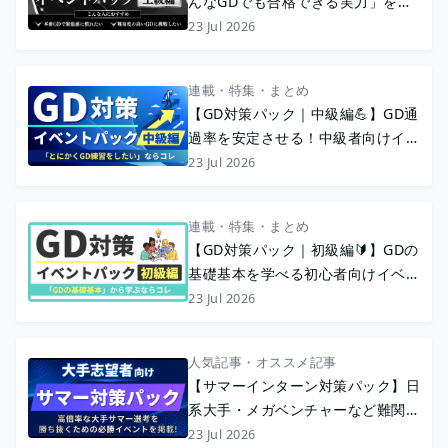
んなGDでも合格できる実力」を身
につける 上級者向けイベント特集
23 Jul 2026
連載・特集・まとめ
【GD対策パック｜中級編💪】GD通
過率を安定させる！中級者向けイベ
ント特集
23 Jul 2026
連載・特集・まとめ
【GD対策パック｜初級編🔰】GDの
基礎基本を学べる初心者向けイベン
ト特集
23 Jul 2026
人気記事・オススメ記事
【サマーインターン対策パック】日
系大手・メガベンチャーなど難関志
望者向け🔥💪
23 Jul 2026