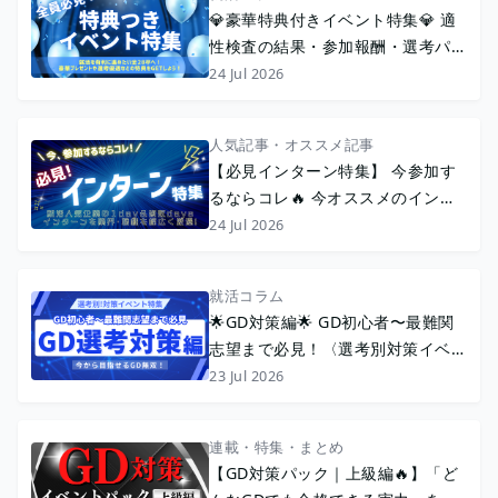
💎豪華特典付きイベント特集💎 適
性検査の結果・参加報酬・選考パス
などの特典でおトクに就活！
24 Jul 2026
人気記事・オススメ記事
【必見インターン特集】 今参加す
るならコレ🔥 今オススメのインタ
ーンを厳選特集！
24 Jul 2026
就活コラム
🌟GD対策編🌟 GD初心者〜最難関
志望まで必見！〈選考別対策イベン
ト特集〉
23 Jul 2026
連載・特集・まとめ
【GD対策パック｜上級編🔥】「ど