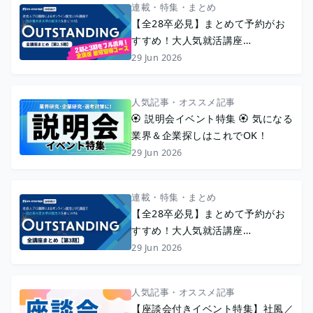
連載・特集・まとめ
【全28卒必見】まとめて予約がお
すすめ！大人気就活講座
『OUTSTANDING』〈2.5期〉◢◤
29 Jun 2026
最短習得コース◢◤
人気記事・オススメ記事
🏵️ 説明会イベント特集 🏵️ 気になる
業界＆企業探しはこれでOK！
29 Jun 2026
連載・特集・まとめ
【全28卒必見】まとめて予約がお
すすめ！大人気就活講座
『OUTSTANDING』〈3期〉
29 Jun 2026
人気記事・オススメ記事
【座談会付きイベント特集】社風／