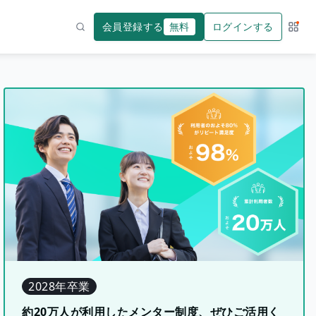
会員登録する
無料
ログインする
サー
検索
2028年卒業
約20万人が利用したメンター制度、ぜひご活用く