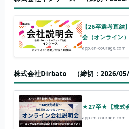
【26卒選考直結
会（オンライン
app.en-courage.com
株式会社Dirbato （締切：2026/05/2
★27卒★【株式会
app.en-courage.com