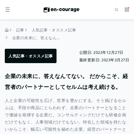
検索
サー
メニュー
記事
人気記事・オススメ記事
トップページ
企業の未来に、答えなんてない。 だからこそ、経営者のパートナーとしてセルムは考え続ける。
公開日:
2022年12月27日
人気記事・オススメ記事
最終更新日:
2023年3月27日
企業の未来に、答えなんてない。 だからこそ、経
営者のパートナーとしてセルムは考え続ける。
人と企業の可能性を広げ、世界を豊かにする。そう掲げるセル
ムは、手段や商品にとらわれず、企業のパートナーとなること
で価値を発揮する企業だ。コンサルティングだけでも研修企画
だけでもなく、人事領域だけでもない。特化した領域を持たな
いからこそ、幅広い可能性を秘めた企業。経営のパートナーと