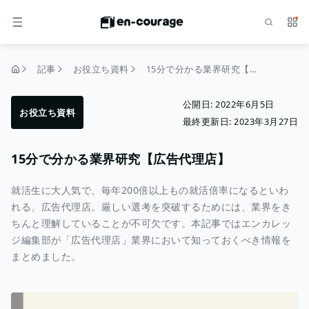
検索
サー
メニュー
記事
お役立ち資料
15分で分かる業界研究【広告代理店】
トップページ
公開日:
2022年6月5日
お役立ち資料
最終更新日:
2023年3月27日
15分で分かる業界研究【広告代理店】
就活生に大人気で、毎年200倍以上もの就活倍率になるといわ
れる、広告代理店。厳しい選考を突破するためには、業界をき
ちんと理解していることが不可欠です。本記事ではエンカレッ
ジ編集部が「広告代理店」業界において知っておくべき情報を
まとめました。