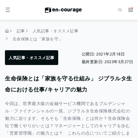
検索
サー
メニュー
記事
人気記事・オススメ記事
トップページ
生命保険とは「家族を守る仕組み」 ジブラルタ生命における仕事/キャリアの魅力
公開日:
2021年2月18日
人気記事・オススメ記事
最終更新日:
2023年3月27日
生命保険とは「家族を守る仕組み」 ジブラルタ生
命における仕事/キャリアの魅力
今回は、世界最大級の金融サービス機関であるプルデンシャ
ル・ファイナンシャルの一員、ジブラルタ生命保険株式会社の
魅力に迫ります。そもそも「生命保険」とは何か？生命保険会
社で働くやりがいとは？マネージャーとしてのキャリアを歩む
「営業管理職」の魅力とは？ これらの点についてご紹介しま