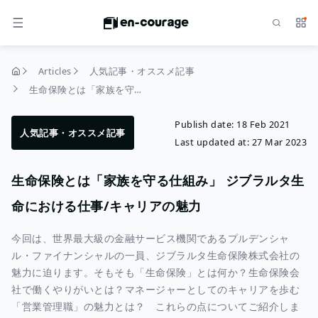
Search
Serv
MENU
Articles
人気記事・オススメ記事
home
生命保険とは「家族を守る仕組み」 ジブラルタ生命における仕事/キャリアの魅力
Publish date:
18 Feb 2021
人気記事・オススメ記事
Last updated at:
27 Mar 2023
生命保険とは「家族を守る仕組み」 ジブラルタ生
命における仕事/キャリアの魅力
今回は、世界最大級の金融サービス機関であるプルデンシャ
ル・ファイナンシャルの一員、ジブラルタ生命保険株式会社の
魅力に迫ります。そもそも「生命保険」とは何か？生命保険会
社で働くやりがいとは？マネージャーとしてのキャリアを歩む
「営業管理職」の魅力とは？ これらの点についてご紹介しま