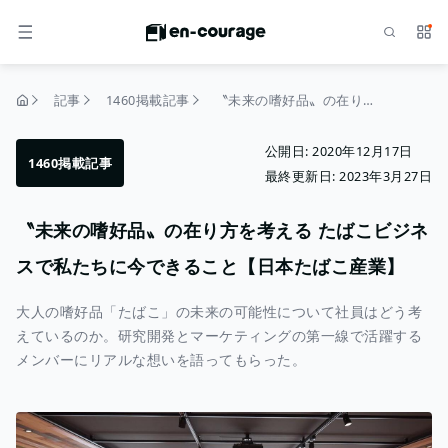
検索
サー
メニュー
記事
1460掲載記事
〝未来の嗜好品〟の在り方を考える たばこビジネスで私たちに今できること【日本たばこ産業】
トップページ
公開日:
2020年12月17日
1460掲載記事
最終更新日:
2023年3月27日
〝未来の嗜好品〟の在り方を考える たばこビジネ
スで私たちに今できること【日本たばこ産業】
大人の嗜好品「たばこ」の未来の可能性について社員はどう考
えているのか。研究開発とマーケティングの第一線で活躍する
メンバーにリアルな想いを語ってもらった。