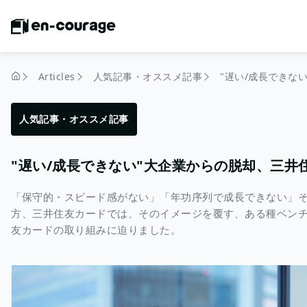
Articles
人気記事・オススメ記事
home
人気記事・オススメ記事
"遅い/成長できない"大企業からの脱却、三井
「保守的・スピード感がない」「年功序列で成長できない」
方、三井住友カードでは、そのイメージを覆す、ある種ベン
友カードの取り組みに迫りました。