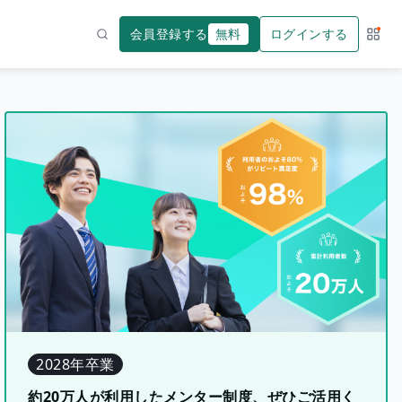
会員登録する
無料
ログインする
サー
検索
2028年卒業
約20万人が利用したメンター制度、ぜひご活用く