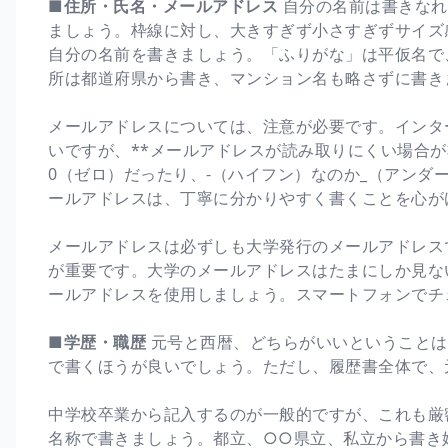
■住所・氏名・メールアドレス
自分の名前は書きなれ
ましょう。枠線に対し、大きすぎず小さすぎずサイズ
自分の名前を書きましょう。「ふりがな」は平仮名で
所は都道府県から書き、マンション名も略さずに書き
メールアドレスについては、注意が必要です。インタ
いですが、**メールアドレスが読み取りにくい場合が
0（ゼロ）だったり、-（ハイフン）なのか_（アンダ
ールアドレスは、丁寧に分かりやすく書くことを心が
メールアドレスは必ずしも大学発行のメールアドレス
が重要です。大学のメールアドレスはたまにしか見な
ールアドレスを使用しましょう。スマートフォンでチ
■学歴・職歴
元号と西暦、どちらがいいということは
で書くほうが良いでしょう。ただし、履歴書全体で、
中学校卒業から記入するのが一般的ですが、これも厳
名称で書きましょう。都立、○○県立、私立から書き