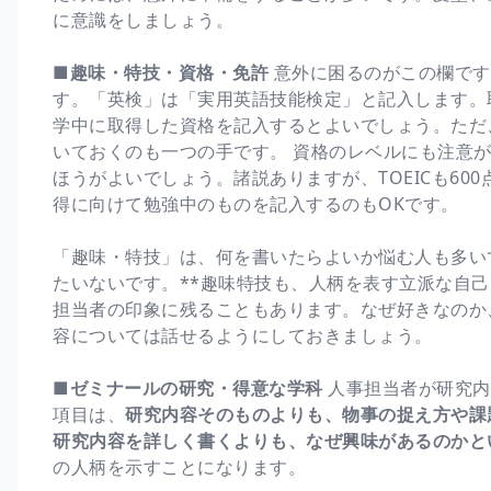
に意識をしましょう。
■趣味・特技・資格・免許
意外に困るのがこの欄です
す。「英検」は「実用英語技能検定」と記入します。
学中に取得した資格を記入するとよいでしょう。ただ
いておくのも一つの手です。 資格のレベルにも注意
ほうがよいでしょう。諸説ありますが、TOEICも6
得に向けて勉強中のものを記入するのもOKです。
「趣味・特技」は、何を書いたらよいか悩む人も多い
たいないです。**趣味特技も、人柄を表す立派な自己
担当者の印象に残ることもあります。なぜ好きなのか
容については話せるようにしておきましょう。
■ゼミナールの研究・得意な学科
人事担当者が研究内
項目は、
研究内容そのものよりも、物事の捉え方や課
研究内容を詳しく書くよりも、なぜ興味があるのかと
の人柄を示すことになります。