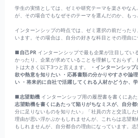
学生の実情としては、ゼミや研究テーマを楽さやなん
が、その場合でもなぜそのテーマを選んだのか、もっ
インターンシップの時点では、ゼミ選択の前だったり
います。その場合は、自分の好きな科目とその理由に
■自己PR
インターンシップで最も企業が注目している
かったり、企業が求めていることを理解しておらず、
トは大きく以下3つと言えます。
・インターンシップ
欲や熱意を知りたい
・応募書類の分かりやすさや論
い
・将来的に自社で活躍してくれる人材かどうか、
■志望動機
インターンシップ用の履歴書を書くにあた
志望動機を書くにあたって陥りがちなミスが、自分都
分に足りないものを知りたい」「社員の方と交流した
理由が思い浮かぶかもしれませんが、これらは志望動
もしれませんが、自分都合の理由になっています。志