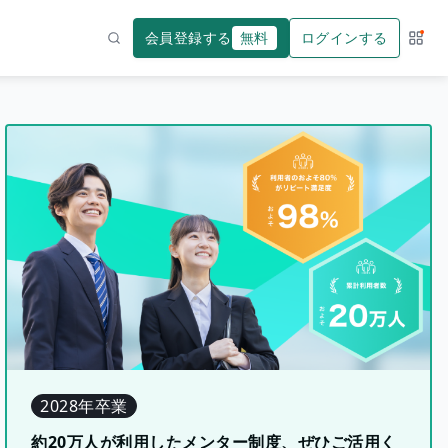
会員登録する
無料
ログインする
サー
検索
2028年卒業
約20万人が利用したメンター制度、ぜひご活用く