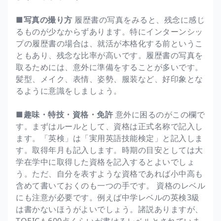
■写真の撮り方
履歴書の写真をみると、残念に感じ
るものが少なからずあります。特にインターンシッ
プの履歴書の場合は、就活が本格化する前というこ
ともあり、残念な比率が高いです。履歴書の写真を
取るためには、意外に準備をすることが多いです。
髪型、メイク、表情、姿勢、服装など、好印象とな
るように意識をしましょう。
■趣味・特技・資格・免許
意外に困るのがこの欄で
す。まずはルールとして、資格は正式名称で記入し
ます。「英検」は「実用英語技能検定」と記入しま
す。取得年月も記入します。時期の目安としては大
学在学中に取得した資格を記入するとよいでしょ
う。ただ、自分を表すような資格であれば小中高も
含めて書いておくのも一つの手です。 資格のレベル
にも注意が必要です。例えば中学レベルの英検3級
は書かないほうがよいでしょう。諸説ありますが、
TOEICも600点くらいが書けるレベルとされていま