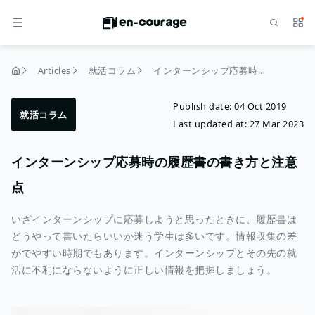
Search
Serv
MENU
Articles
就活コラム
インターンシップ応募時の履歴書の書き方と注意点
home
Publish date:
04 Oct 2019
就活コラム
Last updated at:
27 Mar 2023
インターンシップ応募時の履歴書の書き方と注意
点
いざインターンシップに応募しようと思ったときに、履歴書は
どうやって書いたらいいか迷う学生は多いです。情報収集の差
がでやすい時期でもあります。インターンシップとその先の就
活に不利にならないように正しい情報を把握しましょう。