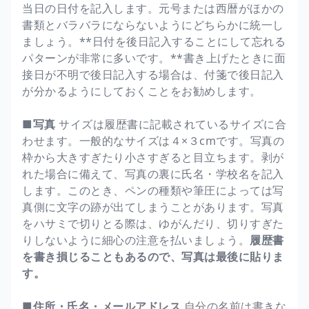
当日の日付を記入します。元号または西暦がほかの
書類とバラバラにならないようにどちらかに統一し
ましょう。**日付を後日記入することにして忘れる
パターンが非常に多いです。**書き上げたときに面
接日が不明で後日記入する場合は、付箋で後日記入
が分かるようにしておくことをお勧めします。
■写真
サイズは履歴書に記載されているサイズに合
わせます。一般的なサイズは４×３cmです。写真の
枠から大きすぎたり小さすぎると目立ちます。剥が
れた場合に備えて、写真の裏に氏名・学校名を記入
します。このとき、ペンの種類や筆圧によっては写
真側に文字の跡が出てしまうことがあります。写真
をハサミで切りとる際は、ゆがんだり、切りすぎた
りしないように細心の注意を払いましょう。
履歴書
を書き損じることもあるので、写真は最後に貼りま
す。
■住所・氏名・メールアドレス
自分の名前は書きな