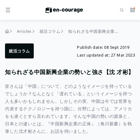
Search
Serv
MENU
Articles
就活コラム
知られざる中国新興企業の勢いと強さ【沈 才彬】
home
Publish date:
08 Sept 2019
就活コラム
Last updated at:
27 Mar 2023
知られざる中国新興企業の勢いと強さ【沈 才彬】
皆さんは「中国」について、どのようなイメージを持っている
でしょうか？なんとなく「遅れている」というイメージを持つ
人も多いかもしれません。しかしその実、中国は今では世界を
代表するテクノロジーを持つ国に。分野によっては、アメリカ
をも凌ぐとすら言われています。そんな中国の勢いの源泉と、
日本との違いとは。『中国新興企業の正体』（角川新書）を執
筆した沈才彬さんに、お話を伺いました。