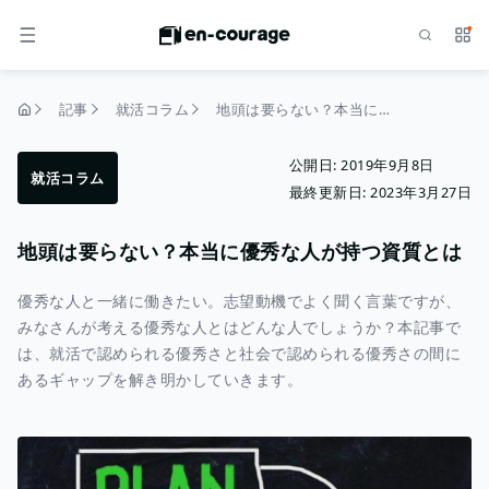
検索
サー
メニュー
記事
就活コラム
地頭は要らない？本当に優秀な人が持つ資質とは
トップページ
公開日:
2019年9月8日
就活コラム
最終更新日:
2023年3月27日
地頭は要らない？本当に優秀な人が持つ資質とは
優秀な人と一緒に働きたい。志望動機でよく聞く言葉ですが、
みなさんが考える優秀な人とはどんな人でしょうか？本記事で
は、就活で認められる優秀さと社会で認められる優秀さの間に
あるギャップを解き明かしていきます。