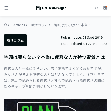
Search
Serv
MENU
Articles
就活コラム
地頭は要らない？本当に優秀な人が持つ資質とは
home
Publish date:
08 Sept 2019
就活コラム
Last updated at:
27 Mar 2023
地頭は要らない？本当に優秀な人が持つ資質とは
優秀な人と一緒に働きたい。志望動機でよく聞く言葉ですが、
みなさんが考える優秀な人とはどんな人でしょうか？本記事で
は、就活で認められる優秀さと社会で認められる優秀さの間に
あるギャップを解き明かしていきます。