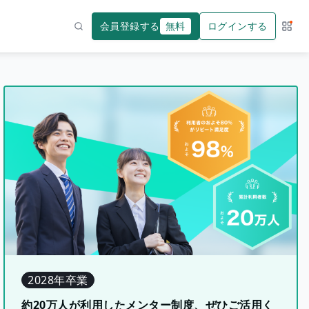
会員登録する
無料
ログインする
サー
検索
2028年卒業
約20万人が利用したメンター制度、ぜひご活用く