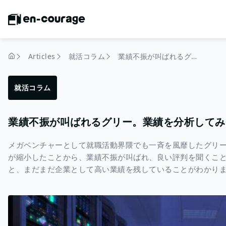
Articles
就活コラム
業績不振が叫ばれるグリー。業績を分析してみると、その実態は超優良企業？
home
就活コラム
業績不振が叫ばれるグリー。業績を分析してみ
メガベンチャーとして就職活動界隈でも一斉を風靡したグリ
が縮小したことから、業績不振が叫ばれ、良い評判を聞くこ
と、まだまだ企業として高い業績を残していることがわかり