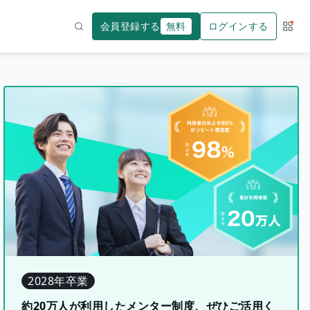
会員登録する
無料
ログインする
サー
検索
2028年卒業
約20万人が利用したメンター制度、ぜひご活用く