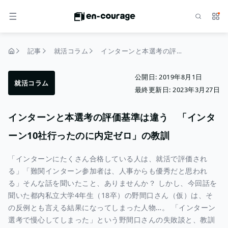
検索
サー
メニュー
記事
就活コラム
インターンと本選考の評価基準は違う 「インターン10社行ったのに内定ゼロ」の教訓
トップページ
公開日:
2019年8月1日
就活コラム
最終更新日:
2023年3月27日
インターンと本選考の評価基準は違う 「インタ
ーン10社行ったのに内定ゼロ」の教訓
「インターンにたくさん合格している人は、就活で評価され
る」「難関インターン参加者は、人事からも優秀だと思われ
る」そんな話を聞いたこと、ありませんか？ しかし、今回話を
聞いた都内私立大学4年生（18卒）の野間口さん（仮）は、そ
の反例とも言える結果になってしまった人物…。 「インターン
選考で慢心してしまった」という野間口さんの失敗談と、教訓