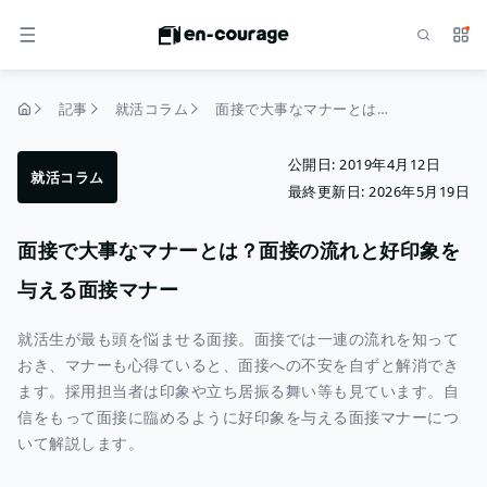
検索
サー
メニュー
記事
就活コラム
面接で大事なマナーとは？面接の流れと好印象を与える面接マナー
トップページ
公開日:
2019年4月12日
就活コラム
最終更新日:
2026年5月19日
面接で大事なマナーとは？面接の流れと好印象を
与える面接マナー
就活生が最も頭を悩ませる面接。面接では一連の流れを知って
おき、マナーも心得ていると、面接への不安を自ずと解消でき
ます。採用担当者は印象や立ち居振る舞い等も見ています。自
信をもって面接に臨めるように好印象を与える面接マナーにつ
いて解説します。