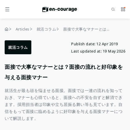
Search
Serv
MENU
Articles
就活コラム
面接で大事なマナーとは？面接の流れと好印象を与える面接マナー
home
Publish date:
12 Apr 2019
就活コラム
Last updated at:
19 May 2026
面接で大事なマナーとは？面接の流れと好印象を
与える面接マナー
就活生が最も頭を悩ませる面接。面接では一連の流れを知って
おき、マナーも心得ていると、面接への不安を自ずと解消でき
ます。採用担当者は印象や立ち居振る舞い等も見ています。自
信をもって面接に臨めるように好印象を与える面接マナーにつ
いて解説します。