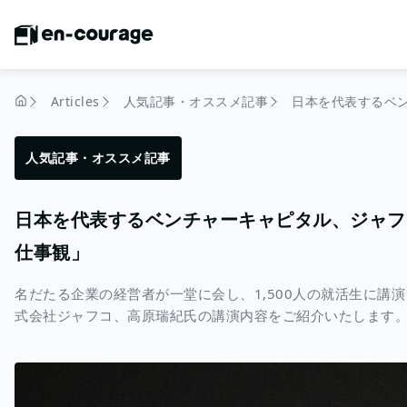
Articles
人気記事・オススメ記事
home
人気記事・オススメ記事
日本を代表するベンチャーキャピタル、ジャフ
仕事観」
名だたる企業の経営者が一堂に会し、1,500人の就活生に講演を行うイベン
式会社ジャフコ、高原瑞紀氏の講演内容をご紹介いたします