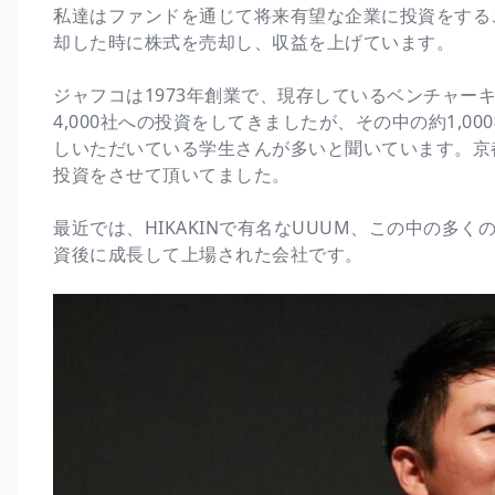
私達はファンドを通じて将来有望な企業に投資をする
却した時に株式を売却し、収益を上げています。
ジャフコは1973年創業で、現存しているベンチャー
4,000社への投資をしてきましたが、その中の約1,0
しいただいている学生さんが多いと聞いています。京
投資をさせて頂いてました。
最近では、HIKAKINで有名なUUUM、この中の多く
資後に成長して上場された会社です。