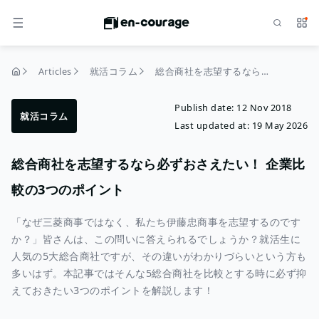
Search
Serv
MENU
Articles
就活コラム
総合商社を志望するなら必ずおさえたい！ 企業比較の3つのポイント
home
Publish date:
12 Nov 2018
就活コラム
Last updated at:
19 May 2026
総合商社を志望するなら必ずおさえたい！ 企業比
較の3つのポイント
「なぜ三菱商事ではなく、私たち伊藤忠商事を志望するのです
か？」皆さんは、この問いに答えられるでしょうか？就活生に
人気の5大総合商社ですが、その違いがわかりづらいという方も
多いはず。本記事ではそんな5総合商社を比較とする時に必ず抑
えておきたい3つのポイントを解説します！