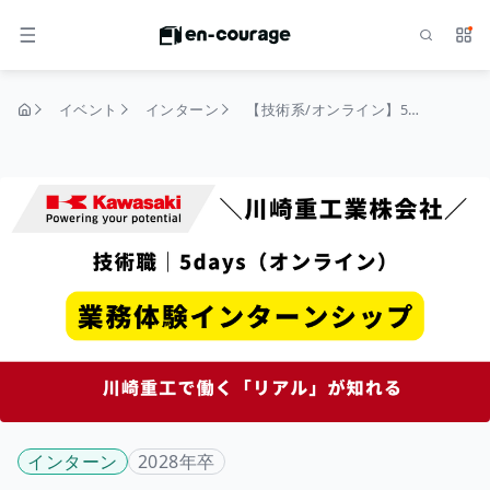
検索
サー
メニュー
イベント
インターン
【技術系/オンライン】5daysインターンシップ
トップページ
インターン
2028年卒