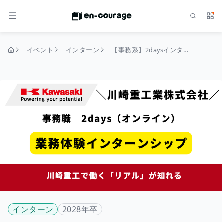
検索
サー
メニュー
イベント
インターン
【事務系】2daysインターンシップ
トップページ
インターン
2028年卒