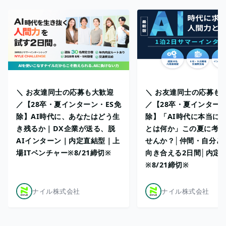
＼ お友達同士の応募も大歓迎
＼ お友達同士の応募も
／【28卒・夏インターン・ES免
／【28卒・夏インターン
除】AI時代に、あなたはどう生
除】「AI時代に本当に
き残るか｜DX企業が送る、脱
とは何か」この夏に考え
AIインターン｜内定直結型｜上
せんか？│仲間・自分と
場ITベンチャー※8/21締切※
向き合える2日間│内定
※8/21締切※
ナイル株式会社
ナイル株式会社