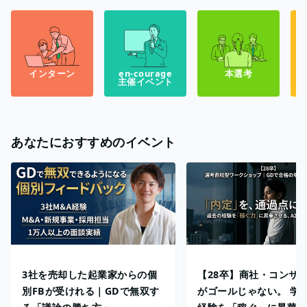
インターン
en-courage
本選考
主催イベント
あなたにおすすめのイベント
3社を売却した起業家からの個
【28卒】商社・コンサ
別FBが受けれる｜GDで無双す
がゴールじゃない。 学