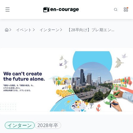
検索
サー
メニュー
イベント
インターン
【28卒向け】プレ期エントリー（事務系・技術系）
トップページ
インターン
2028年卒