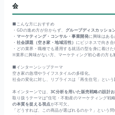
会
■こんな方におすすめ
・GDの進め方が分からず、
グループディスカッショ
・
マーケティング・コンサル・事業開発
に興味はある
・
社会課題（空き家・地域活性）
にビジネスで向き合
・どの業界・職種でも通用する就活の型を身に着けた
※業界に興味がない方、マーケティング初心者の方も
■インターンシップテーマ
空き家の急増やライフスタイルの多様化。
社会の変化に対し、リプライスは「再生住宅」という
本インターンでは、
3C分析を用いた販売戦略の設計
取り扱うテーマは“住宅・不動産のマーケティング戦略
の本質を捉える視点
が不可欠。
「どうすれば、この商品が選ばれるのか？」という問