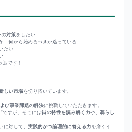
ンの対策
をしたい
が、何から始めるべきか迷っている
いたい
い
歓迎です！
新しい市場
を切り拓いています。
および事業課題の解決
に挑戦していただきます。
”ですが、そこには
街の特性を読み解く力
や、
暮らし
いに対して、
実践的かつ論理的に答える力
を磨くイ