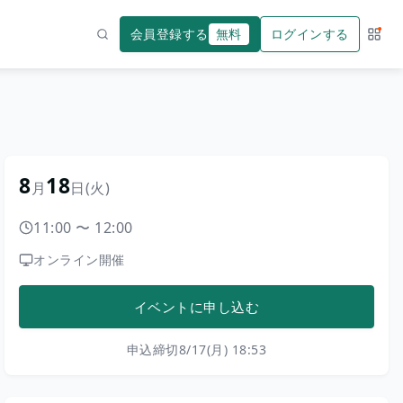
会員登録する
無料
ログインする
サー
検索
8
18
月
日
(火)
11:00
〜
12:00
オンライン開催
イベントに申し込む
申込締切
8/17(月) 18:53