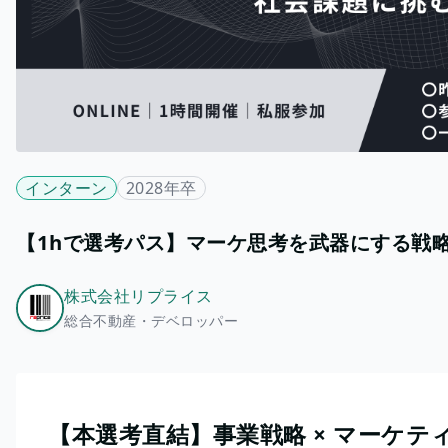
インターン
2028年卒
【1hで選考パス】マーケ思考を武器にする戦
株式会社リプライス
総合不動産・デベロッパー
【本選考直結】事業戦略 × マーケ