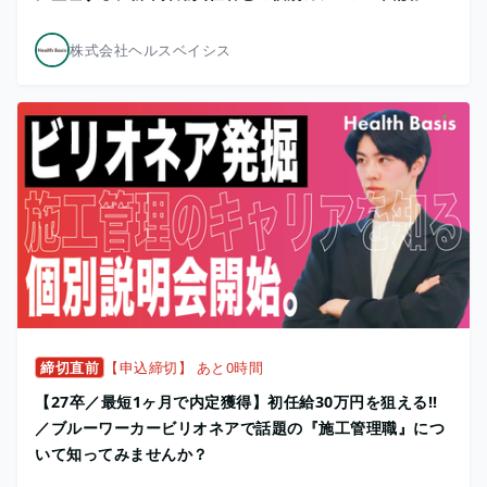
株式会社ヘルスベイシス
締切直前
【申込締切】 あと0時間
【27卒／最短1ヶ月で内定獲得】初任給30万円を狙える!!
／ブルーワーカービリオネアで話題の『施工管理職』につ
いて知ってみませんか？