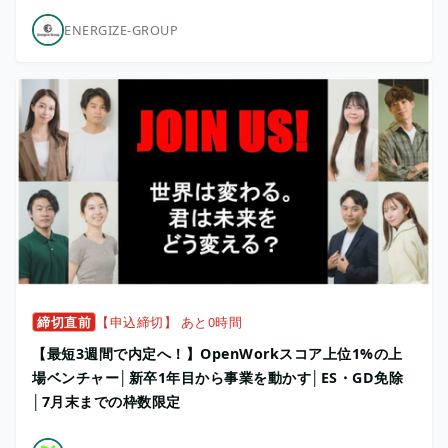
ENERGIZE-GROUP
締切直前
【申込締切】 あと0時間
【最短3週間で内定へ！】OpenWorkスコア上位1%の上
場ベンチャー│新卒1年目から事業を動かす│ES・GD免除
│7月末までの枠数限定