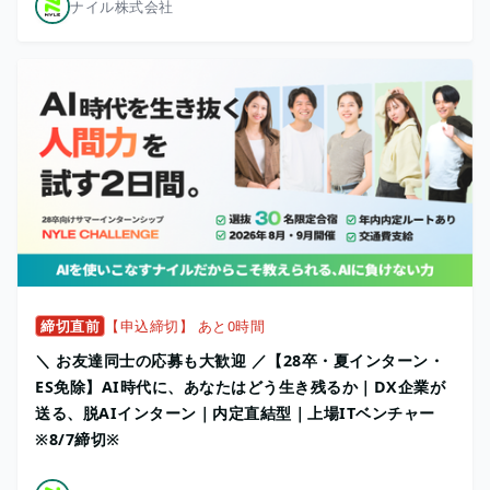
ナイル株式会社
締切直前
【申込締切】 あと0時間
＼ お友達同士の応募も大歓迎 ／【28卒・夏インターン・
ES免除】AI時代に、あなたはどう生き残るか｜DX企業が
送る、脱AIインターン｜内定直結型｜上場ITベンチャー
※8/7締切※