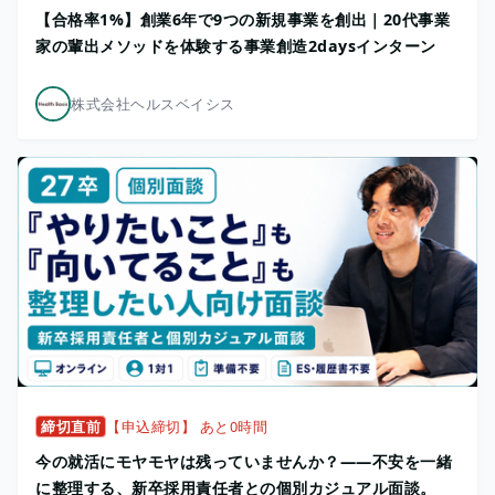
【合格率1%】創業6年で9つの新規事業を創出｜20代事業
家の輩出メソッドを体験する事業創造2daysインターン
株式会社ヘルスベイシス
締切直前
【申込締切】 あと0時間
今の就活にモヤモヤは残っていませんか？——不安を一緒
に整理する、新卒採用責任者との個別カジュアル面談。