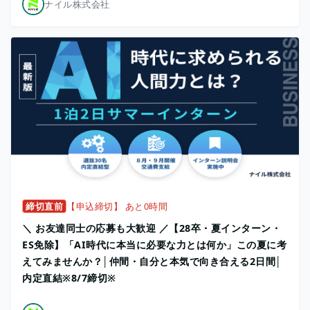
ナイル株式会社
締切直前
【申込締切】 あと0時間
＼ お友達同士の応募も大歓迎 ／【28卒・夏インターン・
ES免除】「AI時代に本当に必要な力とは何か」この夏に考
えてみませんか？│仲間・自分と本気で向き合える2日間│
内定直結※8/7締切※