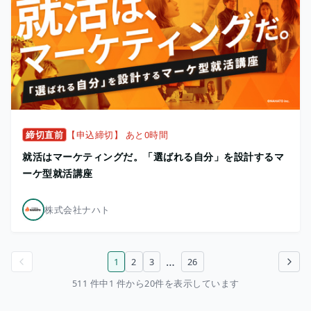
締切直前
【申込締切】 あと0時間
就活はマーケティングだ。「選ばれる自分」を設計するマ
ーケ型就活講座
株式会社ナハト
…
1
2
3
26
前のページ
次のページ
511 件中1 件から20件を表示しています