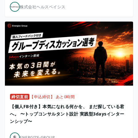
株式会社ヘルスベイシス
締切直前
【申込締切】 あと0時間
【個人FB付き】本気になれる何かを、 まだ探している君
へ。 〜トップコンサルタント設計 実践型3daysインター
ンシップ〜
ENERGIZE-GROUP