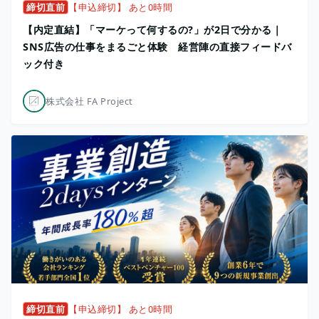
締切直前
【申込締切】 あと0時間
【内定直結】「マーケって何するの?」が2日で分かる｜
SNS広告の仕事をまるごと体験 経営陣の直接フィードバ
ック付き
株式会社 FA Project
締切直前
【申込締切】 あと0時間