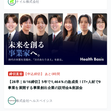
ナイル株式会社
締切直前
【申込締切】 あと0時間
【28卒｜8/16締切】5年で1,464％の急成長！IT×人材で9
事業を展開する事業創出企業の説明会&座談会
株式会社ヘルスベイシス