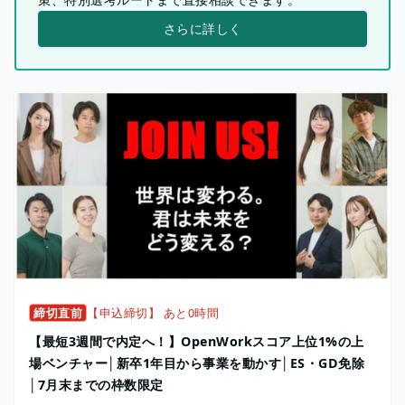
さらに詳しく
締切直前
【申込締切】 あと0時間
【最短3週間で内定へ！】OpenWorkスコア上位1%の上
場ベンチャー│新卒1年目から事業を動かす│ES・GD免除
│7月末までの枠数限定