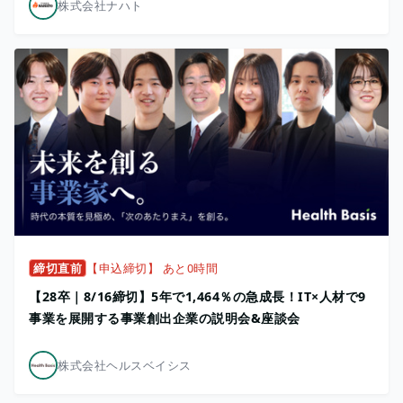
株式会社ナハト
締切直前
【申込締切】 あと0時間
【28卒｜8/16締切】5年で1,464％の急成長！IT×人材で9
事業を展開する事業創出企業の説明会&座談会
株式会社ヘルスベイシス