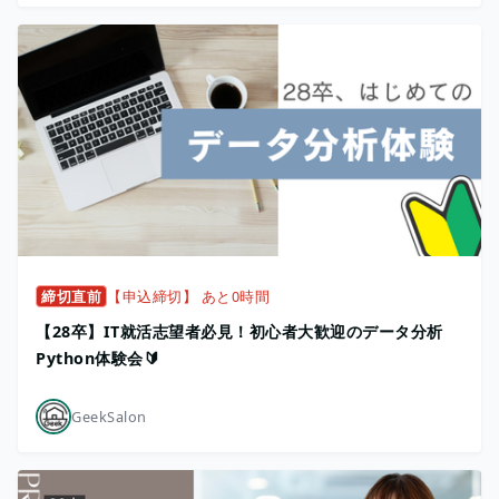
締切直前
【申込締切】 あと0時間
【28卒】IT就活志望者必見！初心者大歓迎のデータ分析
Python体験会🔰
GeekSalon