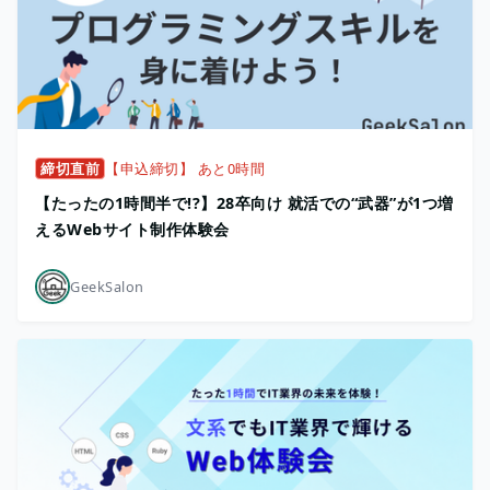
締切直前
【申込締切】 あと0時間
【たったの1時間半で!?】28卒向け 就活での“武器”が1つ増
えるWebサイト制作体験会
GeekSalon