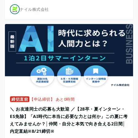
ナイル株式会社
締切直前
【申込締切】 あと0時間
＼ お友達同士の応募も大歓迎 ／【28卒・夏インターン・
ES免除】「AI時代に本当に必要な力とは何か」この夏に考
えてみませんか？│仲間・自分と本気で向き合える2日間│
内定直結※8/21締切※