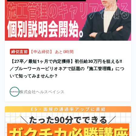
締切直前
【申込締切】 あと0時間
【27卒／最短1ヶ月で内定獲得】初任給30万円を狙える!!
／ブルーワーカービリオネアで話題の『施工管理職』につ
いて知ってみませんか？
株式会社ヘルスベイシス