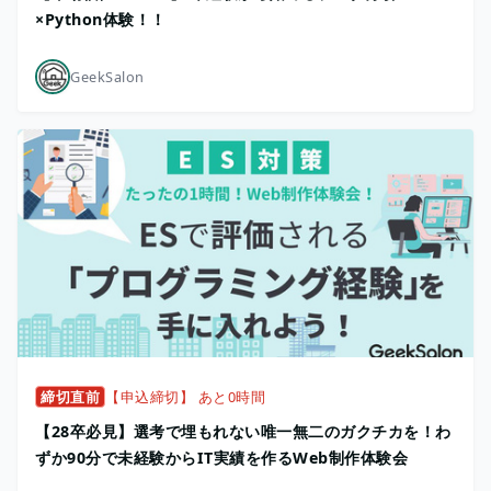
×Python体験！！
GeekSalon
締切直前
【申込締切】 あと0時間
【28卒必見】選考で埋もれない唯一無二のガクチカを！わ
ずか90分で未経験からIT実績を作るWeb制作体験会