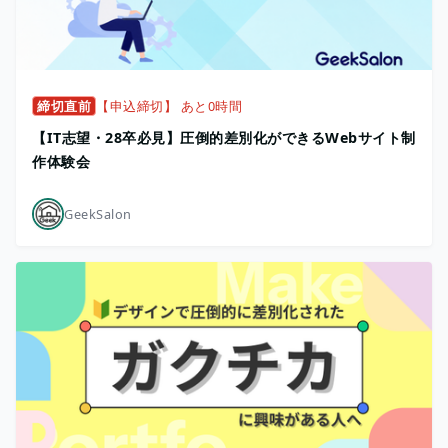
締切直前
【申込締切】 あと0時間
【IT志望・28卒必見】圧倒的差別化ができるWebサイト制
作体験会
GeekSalon