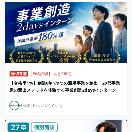
締切直前
【申込締切】 あと0時間
【合格率1%】創業6年で9つの新規事業を創出｜20代事業
家の輩出メソッドを体験する事業創造2daysインターン
株式会社ヘルスベイシス