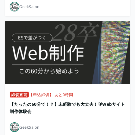
GeekSalon
締切直前
【申込締切】 あと0時間
【たったの60分で！？】未経験でも大丈夫！🔰Webサイト
制作体験会
GeekSalon