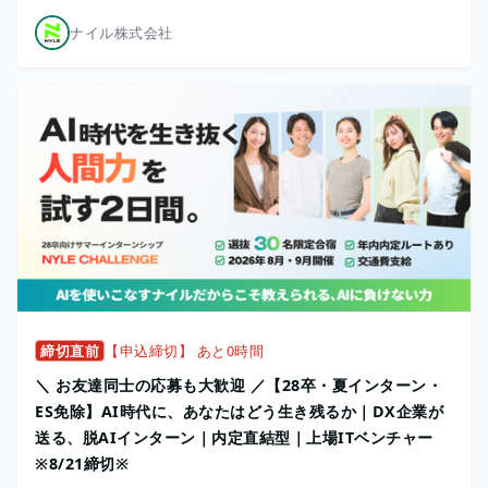
ナイル株式会社
締切直前
【申込締切】 あと0時間
＼ お友達同士の応募も大歓迎 ／【28卒・夏インターン・
ES免除】AI時代に、あなたはどう生き残るか｜DX企業が
送る、脱AIインターン｜内定直結型｜上場ITベンチャー
※8/21締切※