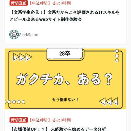
締切直前
【申込締切】 あと0時間
【文系学生必見！】文系だからこそ評価されるITスキルを
アピール出来るwebサイト制作体験会
GeekSalon
締切直前
【申込締切】 あと0時間
【市場価値UP！？】 未経験から始めるデータ分析