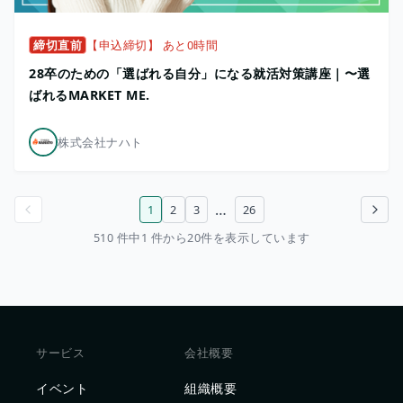
締切直前
【申込締切】 あと0時間
28卒のための「選ばれる自分」になる就活対策講座｜〜選
ばれるMARKET ME.
株式会社ナハト
…
1
2
3
26
前のページ
次のページ
510 件中1 件から20件を表示しています
サービス
会社概要
イベント
組織概要