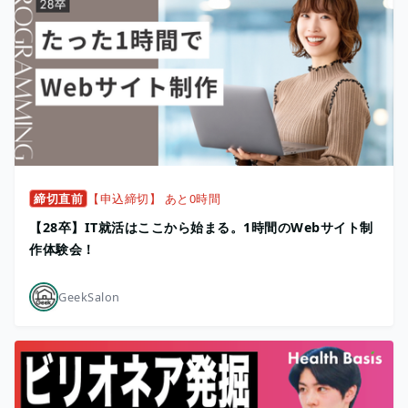
締切直前
【申込締切】 あと0時間
【28卒】IT就活はここから始まる。1時間のWebサイト制
作体験会！
GeekSalon