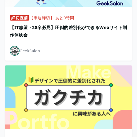
締切直前
【申込締切】 あと0時間
【IT志望・28卒必見】圧倒的差別化ができるWebサイト制
作体験会
GeekSalon