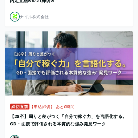
内定直結※8/21締切※
ナイル株式会社
締切直前
【申込締切】 あと0時間
【28卒】周りと差がつく「自分で稼ぐ力」を言語化する。
GD・面接で評価される本質的な強み発見ワーク