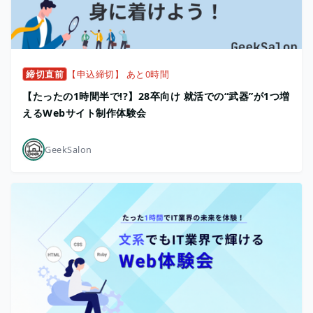
締切直前
【申込締切】 あと0時間
【たったの1時間半で!?】28卒向け 就活での“武器”が1つ増
えるWebサイト制作体験会
GeekSalon