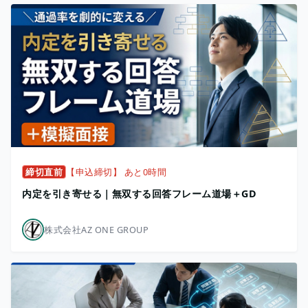
締切直前
【申込締切】 あと0時間
内定を引き寄せる｜無双する回答フレーム道場＋GD
株式会社AZ ONE GROUP