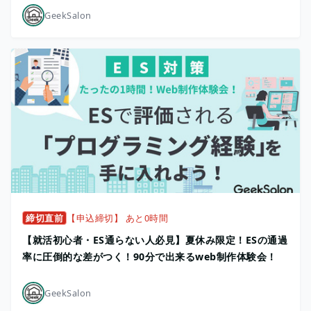
GeekSalon
締切直前
【申込締切】 あと0時間
【就活初心者・ES通らない人必見】夏休み限定！ESの通過
率に圧倒的な差がつく！90分で出来るweb制作体験会！
GeekSalon