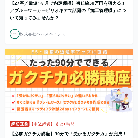
【27卒／最短1ヶ月で内定獲得】初任給30万円を狙える!!
／ブルーワーカービリオネアで話題の『施工管理職』につ
いて知ってみませんか？
株式会社ヘルスベイシス
締切直前
【申込締切】 あと0時間
【必勝ガクチカ講座】90分で「受かるガクチカ」が完成！