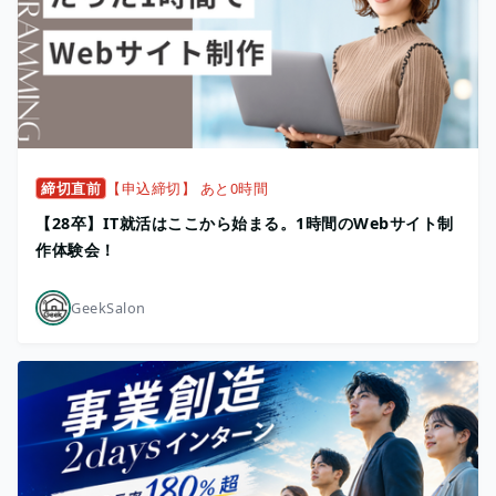
締切直前
【申込締切】 あと0時間
【28卒】IT就活はここから始まる。1時間のWebサイト制
作体験会！
GeekSalon