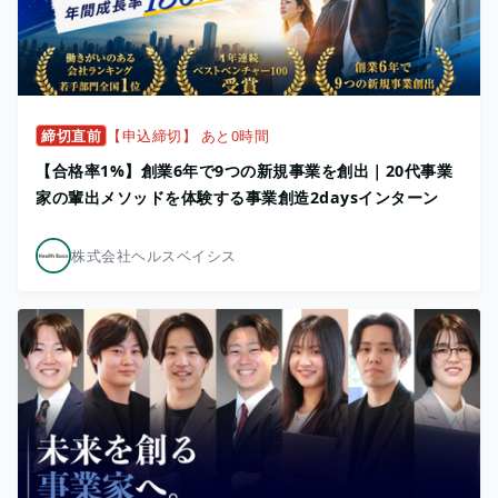
締切直前
【申込締切】 あと0時間
【合格率1%】創業6年で9つの新規事業を創出｜20代事業
家の輩出メソッドを体験する事業創造2daysインターン
株式会社ヘルスベイシス