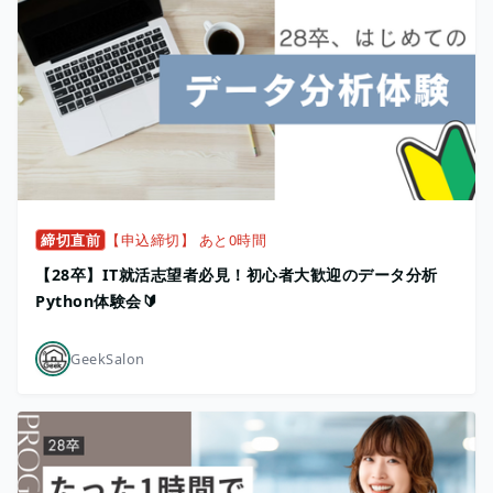
締切直前
【申込締切】 あと0時間
【28卒】IT就活志望者必見！初心者大歓迎のデータ分析
Python体験会🔰
GeekSalon