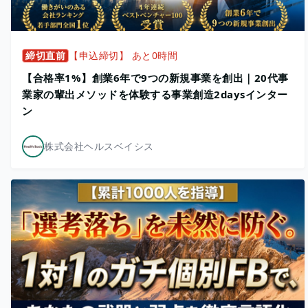
締切直前
【申込締切】 あと0時間
【合格率1%】創業6年で9つの新規事業を創出｜20代事
業家の輩出メソッドを体験する事業創造2daysインター
ン
株式会社ヘルスベイシス