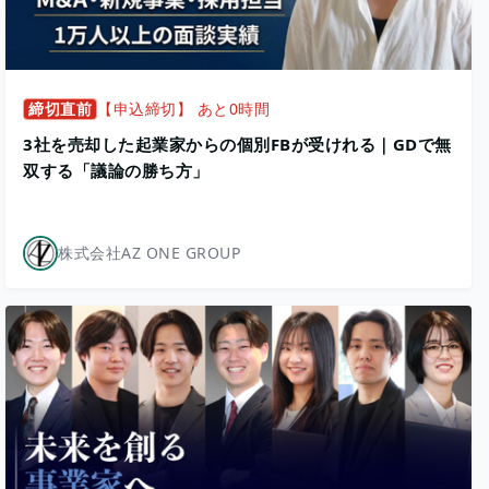
締切直前
【申込締切】 あと0時間
3社を売却した起業家からの個別FBが受けれる｜GDで無
双する「議論の勝ち方」
株式会社AZ ONE GROUP