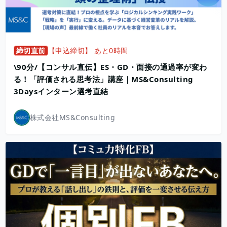
締切直前
【申込締切】 あと0時間
\90分/【コンサル直伝】ES・GD・面接の通過率が変わ
る！「評価される思考法」講座｜MS&Consulting
3Daysインターン選考直結
株式会社MS&Consulting