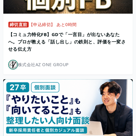
締切直前
【申込締切】 あと0時間
【コミュ力特化FB】GDで「一言目」が出ないあなた
へ。プロが教える「話し出し」の鉄則と、評価を一変さ
せる伝え方
株式会社AZ ONE GROUP