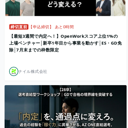
締切直前
【申込締切】 あと0時間
【最短3週間で内定へ！】OpenWorkスコア上位1%の
上場ベンチャー│新卒1年目から事業を動かす│ES・GD免
除│7月末までの枠数限定
ナイル株式会社