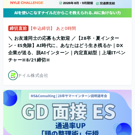
締切直前
【申込締切】 あと0時間
＼ お友達同士の応募も大歓迎 ／【28卒・夏インター
ン・ES免除】AI時代に、あなたはどう生き残るか｜DX
企業が送る、脱AIインターン｜内定直結型｜上場ITベン
チャー※8/21締切※
ナイル株式会社