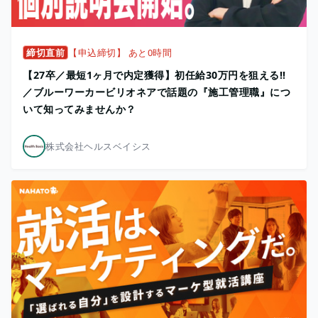
締切直前
【申込締切】 あと0時間
【27卒／最短1ヶ月で内定獲得】初任給30万円を狙える!!
／ブルーワーカービリオネアで話題の『施工管理職』につ
いて知ってみませんか？
株式会社ヘルスベイシス