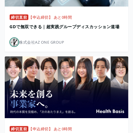
締切直前
【申込締切】 あと0時間
GDで無双できる｜超実践グループディスカッション道場
株式会社AZ ONE GROUP
締切直前
【申込締切】 あと0時間