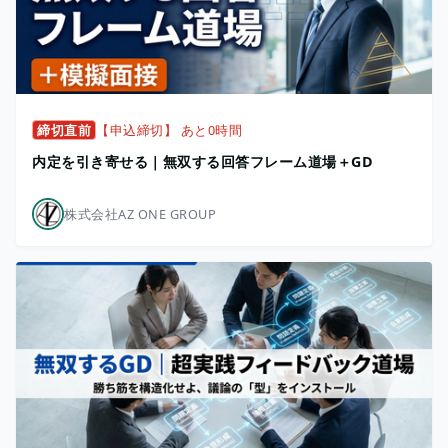
締切直前
【申込締切】 あと0時間
内定を引き寄せる｜無双する回答フレーム道場＋GD
株式会社AZ ONE GROUP