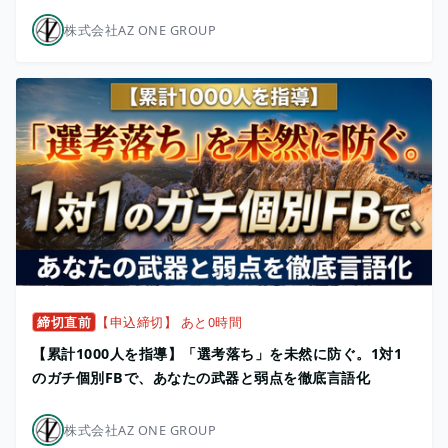
株式会社AZ ONE GROUP
締切直前
【申込締切】 あと0時間
【累計1000人を指導】「選考落ち」を未然に防ぐ。1対1
のガチ個別FBで、あなたの武器と弱点を徹底言語化
株式会社AZ ONE GROUP