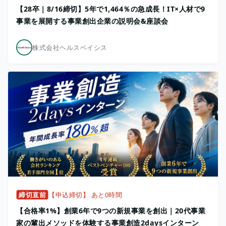
【28卒｜8/16締切】5年で1,464％の急成長！IT×人材で9
事業を展開する事業創出企業の説明会&座談会
株式会社ヘルスベイシス
締切直前
【申込締切】 あと0時間
【合格率1%】創業6年で9つの新規事業を創出｜20代事業
家の輩出メソッドを体験する事業創造2daysインターン