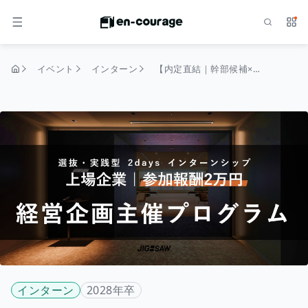
検索
サー
メニュー
イベント
インターン
【内定直結｜幹部候補×最大初任給60万円】経営企画主催：ベンチャーを体感する2日間
トップページ
インターン
2028年卒