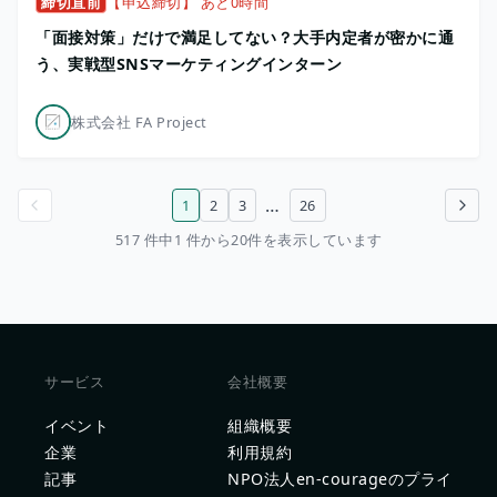
締切直前
【申込締切】 あと0時間
「面接対策」だけで満足してない？大手内定者が密かに通
う、実戦型SNSマーケティングインターン
株式会社 FA Project
…
1
2
3
26
前のページ
次のページ
517 件中1 件から20件を表示しています
サービス
会社概要
イベント
組織概要
企業
利用規約
記事
NPO法人en-courageのプライ