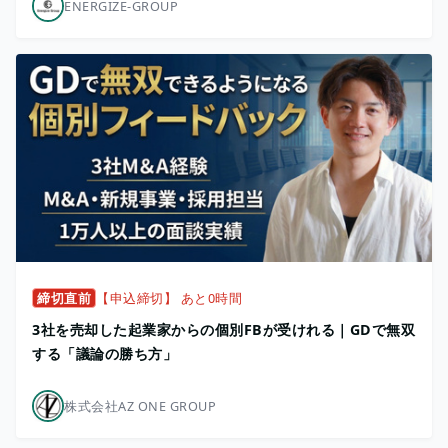
ENERGIZE-GROUP
締切直前
【申込締切】 あと0時間
3社を売却した起業家からの個別FBが受けれる｜GDで無双
する「議論の勝ち方」
株式会社AZ ONE GROUP