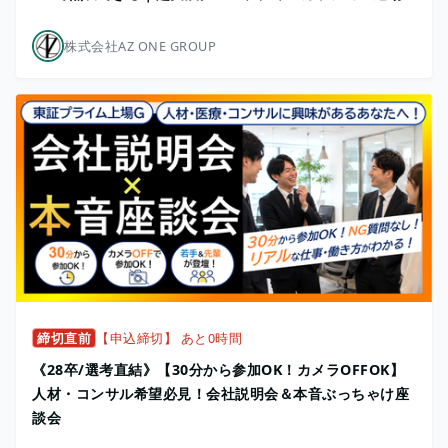
株式会社AZ ONE GROUP
締切直前
【申込締切】 あと0時間
《28卒/選考直結》【30分から参加OK！カメラOFFOK】
人材・コンサル希望必見！会社説明会＆本音ぶっちゃけ座
談会