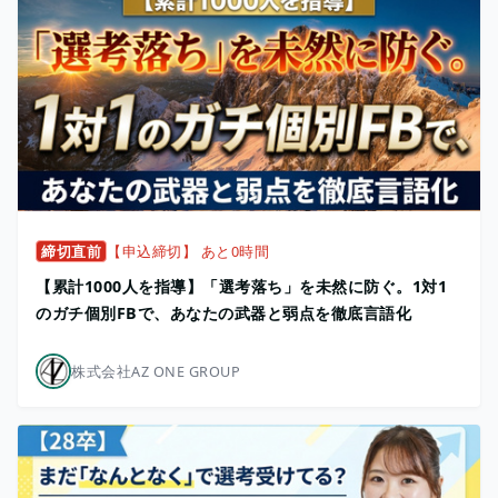
締切直前
【申込締切】 あと0時間
【累計1000人を指導】「選考落ち」を未然に防ぐ。1対1
のガチ個別FBで、あなたの武器と弱点を徹底言語化
株式会社AZ ONE GROUP