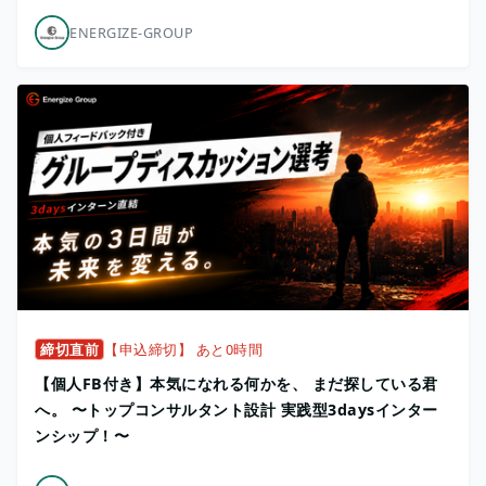
ENERGIZE-GROUP
締切直前
【申込締切】 あと0時間
【個人FB付き】本気になれる何かを、 まだ探している君
へ。 〜トップコンサルタント設計 実践型3daysインター
ンシップ！〜