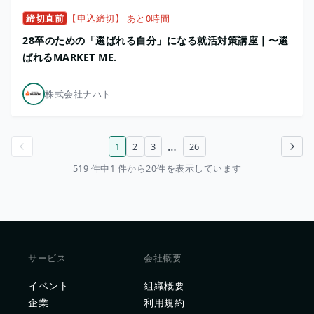
締切直前
【申込締切】 あと0時間
28卒のための「選ばれる自分」になる就活対策講座｜〜選
ばれるMARKET ME.
株式会社ナハト
…
1
2
3
26
前のページ
次のページ
519 件中1 件から20件を表示しています
サービス
会社概要
イベント
組織概要
企業
利用規約