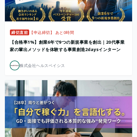
締切直前
【申込締切】 あと0時間
【合格率1%】創業6年で9つの新規事業を創出｜20代事業
家の輩出メソッドを体験する事業創造2daysインターン
株式会社ヘルスベイシス