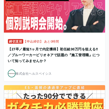
締切直前
【申込締切】 あと0時間
【27卒／最短1ヶ月で内定獲得】初任給30万円を狙える!!
／ブルーワーカービリオネアで話題の『施工管理職』につ
いて知ってみませんか？
株式会社ヘルスベイシス