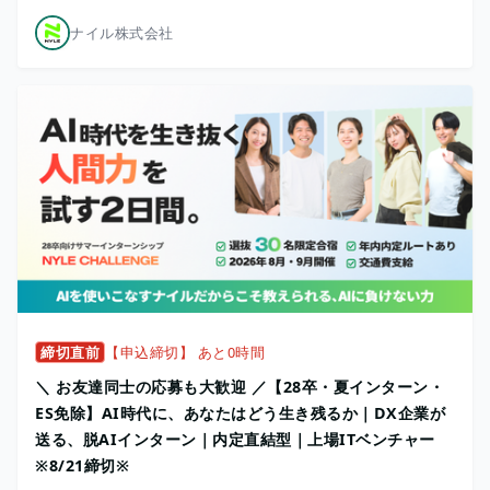
ナイル株式会社
締切直前
【申込締切】 あと0時間
＼ お友達同士の応募も大歓迎 ／【28卒・夏インターン・
ES免除】AI時代に、あなたはどう生き残るか｜DX企業が
送る、脱AIインターン｜内定直結型｜上場ITベンチャー
※8/21締切※