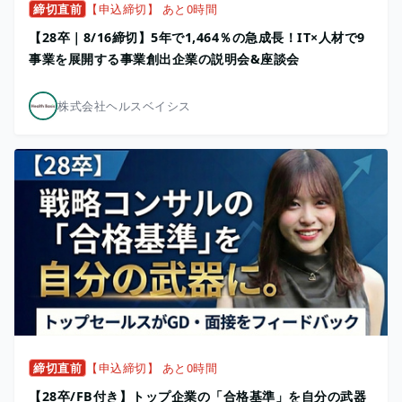
締切直前
【申込締切】 あと0時間
【28卒｜8/16締切】5年で1,464％の急成長！IT×人材で9
事業を展開する事業創出企業の説明会&座談会
株式会社ヘルスベイシス
締切直前
【申込締切】 あと0時間
【28卒/FB付き】トップ企業の「合格基準」を自分の武器