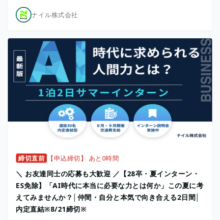
ナイル株式会社
締切直前
【申込締切】 あと0時間
＼ お友達同士の応募も大歓迎 ／【28卒・夏インターン・
ES免除】「AI時代に本当に必要な力とは何か」この夏に考
えてみませんか？│仲間・自分と本気で向き合える2日間│
内定直結※8/21締切※