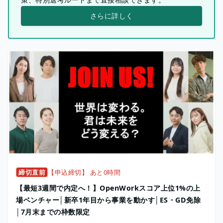
さらに詳しく
締切直前
【申込締切】 あと0時間
【最短3週間で内定へ！】OpenWorkスコア上位1%の上
場ベンチャー│新卒1年目から事業を動かす│ES・GD免除
│7月末までの枠数限定