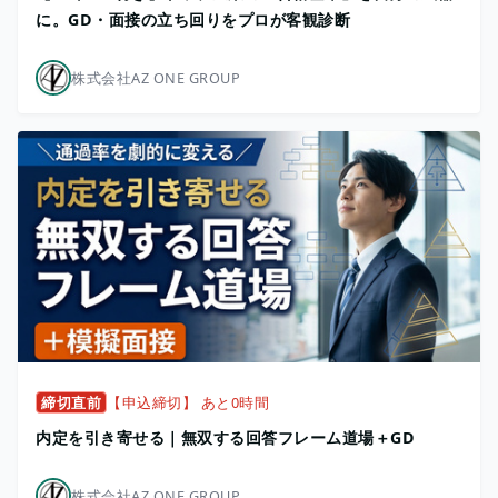
に。GD・面接の立ち回りをプロが客観診断
株式会社AZ ONE GROUP
締切直前
【申込締切】 あと0時間
内定を引き寄せる｜無双する回答フレーム道場＋GD
株式会社AZ ONE GROUP