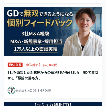
締切直前
【申込締切】 あと0時間
3社を売却した起業家からの個別FBが受けれる｜GDで無双
する「議論の勝ち方」
株式会社AZ ONE GROUP