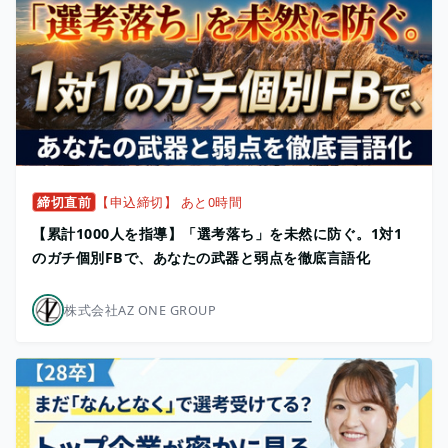
締切直前
【申込締切】 あと0時間
【累計1000人を指導】「選考落ち」を未然に防ぐ。1対1
のガチ個別FBで、あなたの武器と弱点を徹底言語化
株式会社AZ ONE GROUP