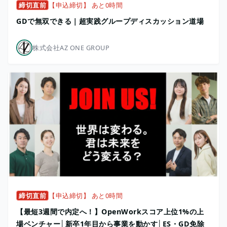
締切直前
【申込締切】 あと0時間
GDで無双できる｜超実践グループディスカッション道場
株式会社AZ ONE GROUP
締切直前
【申込締切】 あと0時間
【最短3週間で内定へ！】OpenWorkスコア上位1%の上
場ベンチャー│新卒1年目から事業を動かす│ES・GD免除