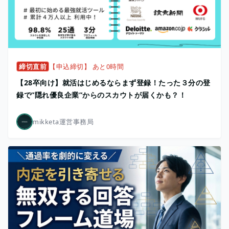
締切直前
【申込締切】 あと0時間
【28卒向け】就活はじめるならまず登録！たった３分の登
録で”隠れ優良企業”からのスカウトが届くかも？！
mikketa運営事務局