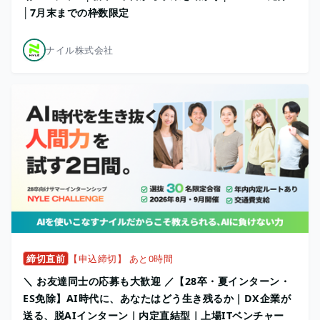
│7月末までの枠数限定
ナイル株式会社
締切直前
【申込締切】 あと0時間
＼ お友達同士の応募も大歓迎 ／【28卒・夏インターン・
ES免除】AI時代に、あなたはどう生き残るか｜DX企業が
送る、脱AIインターン｜内定直結型｜上場ITベンチャー