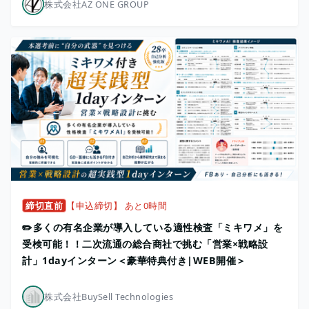
株式会社AZ ONE GROUP
締切直前
【申込締切】 あと0時間
✏️多くの有名企業が導入している適性検査「ミキワメ」を
受検可能！！二次流通の総合商社で挑む「営業×戦略設
計」1dayインターン＜豪華特典付き|WEB開催＞
株式会社BuySell Technologies