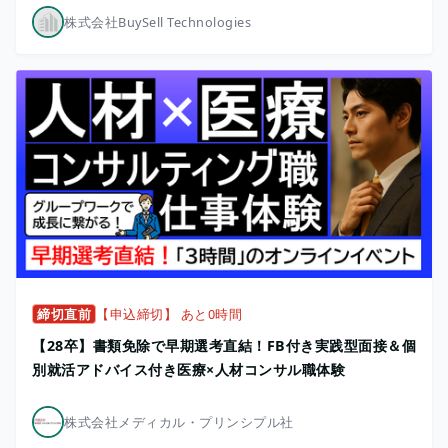
株式会社BuySell Technologies
締切直前
【申込締切】 あと0時間
【28卒】書類免除で早期選考直結！FB付き実践型面接＆個
別就活アドバイス付き医療×人材コンサル職体験
株式会社メディカル・プリンシプル社