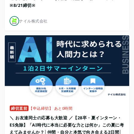
※8/21締切※
ナイル株式会社
締切直前
【申込締切】 あと0時間
＼ お友達同士の応募も大歓迎 ／【28卒・夏インターン・
ES免除】「AI時代に本当に必要な力とは何か」この夏に考
えてみませんか？│仲間・自分と本気で向き合える2日間│