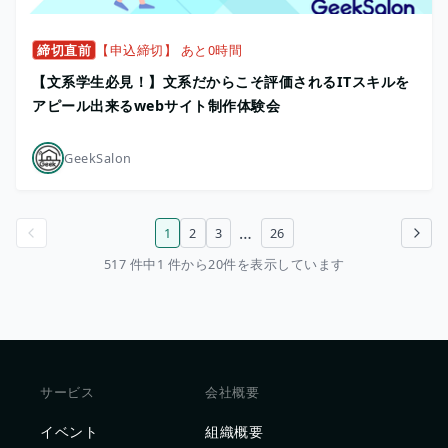
締切直前
【申込締切】 あと0時間
【文系学生必見！】文系だからこそ評価されるITスキルを
アピール出来るwebサイト制作体験会
GeekSalon
…
1
2
3
26
前のページ
次のページ
517 件中1 件から20件を表示しています
サービス
会社概要
イベント
組織概要