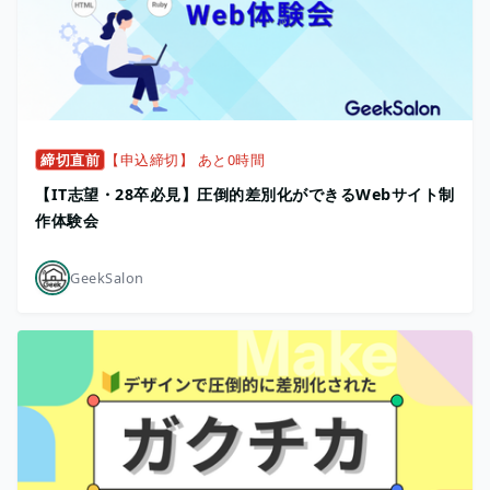
締切直前
【申込締切】 あと0時間
【IT志望・28卒必見】圧倒的差別化ができるWebサイト制
作体験会
GeekSalon