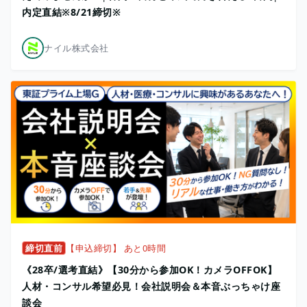
内定直結※8/21締切※
ナイル株式会社
締切直前
【申込締切】 あと0時間
《28卒/選考直結》【30分から参加OK！カメラOFFOK】
人材・コンサル希望必見！会社説明会＆本音ぶっちゃけ座
談会