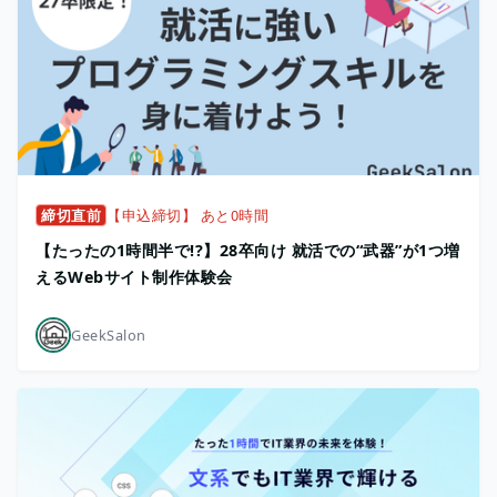
締切直前
【申込締切】 あと0時間
【たったの1時間半で!?】28卒向け 就活での“武器”が1つ増
えるWebサイト制作体験会
GeekSalon