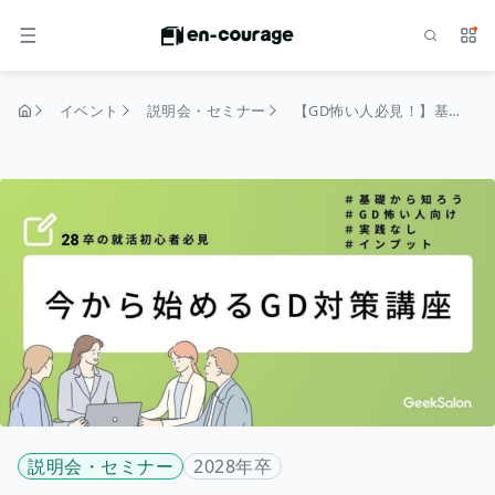
検索
サー
メニュー
イベント
説明会・セミナー
【GD怖い人必見！】基礎から学ぶ講義型GD対策セミナー
トップページ
説明会・セミナー
2028年卒