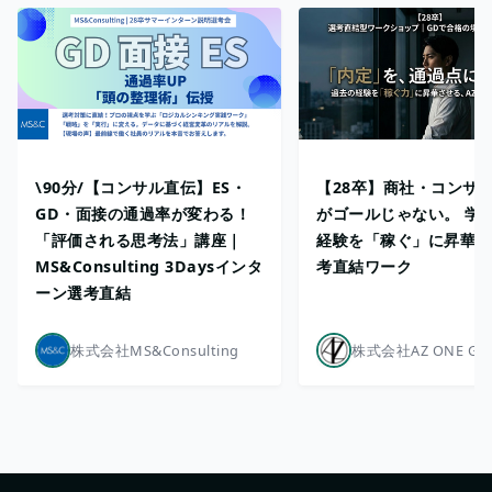
\90分/【コンサル直伝】ES・
【28卒】商社・コンサ
GD・面接の通過率が変わる！
がゴールじゃない。 学
「評価される思考法」講座｜
経験を「稼ぐ」に昇華さ
MS&Consulting 3Daysインタ
考直結ワーク
ーン選考直結
株式会社MS&Consulting
株式会社AZ ONE GR